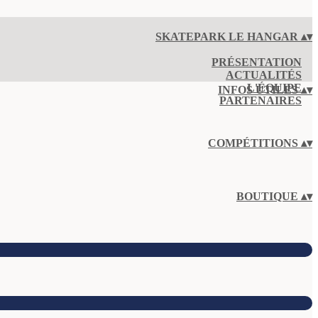
SKATEPARK LE HANGAR
▴
▾
PRÉSENTATION
ACTUALITÉS
L'ÉQUIPE
INFOS UTILES
▴
▾
PARTENAIRES
COMPÉTITIONS
▴
▾
BOUTIQUE
▴
▾